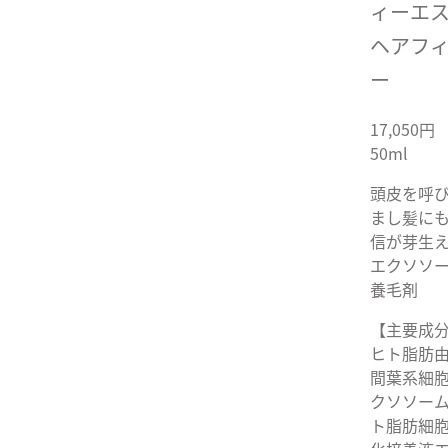
ィーエ
ヘアフ
ー
17,050
50ml
頭皮を呼
まし髪に
信が芽生
エクソソ
養毛剤
【主要成
ヒト脂肪
間葉系細
クソソーム
ト脂肪細