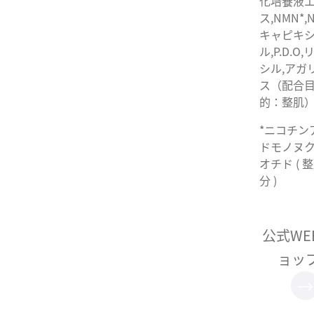
化培養液
ス,NMN*,N
キャピキ
ル,P.D.O
シル,アガ
ス（配合
的：整肌
*ニコチン
ドモノヌ
オチド ( 
分 )
公式WE
ョッ